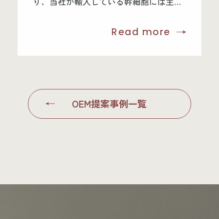
り、当社が輸入している幹細胞には主成
分である、ECM物質(フィブロネクチン、
Read more
コラーゲン)が多く含まれ、「フィブロネ
クチン」の場合、約25倍以上、「コラー
ゲン」の場合、約3.6倍以上含有されてい
る。さらに種となるEGFやFGFなどのグロ
ースファクターも含有。また、ECM物質
OEM提案事例一覧
(フィブロネクチン、コラーゲン)の生成
促進により、通常の培養液より当社の培
養液のほうが、皮膚繊維芽細胞の増殖が
促進されることが確認された。