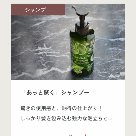
臍帯血由来幹細胞培養液と臍帯血由来エ
シャンプー
クソソームを配合したオリジナル美容液
「AABセラム」の開発から商品化までを
サポートしたOEM事例をご紹介します。
「あっと驚く」シャンプー
驚きの使用感と、納得の仕上がり！
しっかり髪を包み込む強力な泡立ちと、
使用後のツヤ・ハリ・コシ・しっとり感