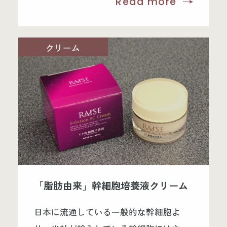
Read more
に、
たった一度で思わず「やみつき」に！
クリーム
「若返りタンパク質」GDF-11が豊富な
「臍帯血由来」幹細胞 培養液 配合！
「脂肪由来」幹細胞培養液クリーム
日本に流通している一般的な幹細胞よ